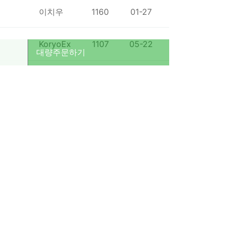
이치우
1160
01-27
KoryoEx
1107
05-22
대량주문하기
심대보
3
01-23
오컴스
291
12-22
린롬이
1
03-20