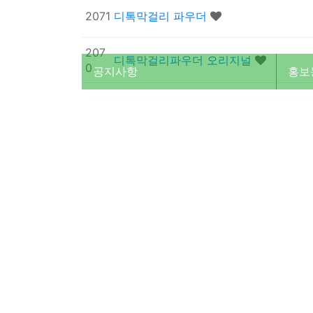
2071
디톡막걸리 파우더
207
디톡막걸리파우더 오리지널
0
공지사항
홍보
206
탁주 OEM 생산문의의 건
1
9
206
막걸리 키트 OEM 문의
8
206
구입을 원합니다
7
음
맨끝
2
3
4
5
6
7
8
9
1
1
검색