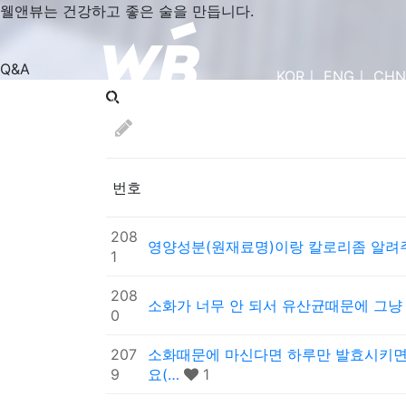
웰앤뷰는
건강하고 좋은 술
을 만듭니다.
Q&A
KOR
ㅣ
ENG
ㅣ
CHN
번호
208
영양성분(원재료명)이랑 칼로리좀 알
1
208
소화가 너무 안 되서 유산균때문에 그냥
0
207
소화때문에 마신다면 하루만 발효시키면
9
요(…
1