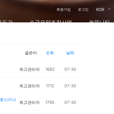
KOR
회원가입
로그인
웰앤뷰
Q&A
촌도가
소규모양조장사업
커뮤니티
글쓴이
조회
날짜
최고관리자
1682
07-30
최고관리자
1712
07-30
발효시키나
최고관리자
1795
07-30