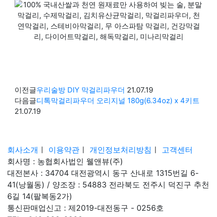
이전글
우리술방 DIY 막걸리파우더
21.07.19
다음글
디톡막걸리파우더 오리지널 180g(6.34oz) x 4키트
21.07.19
회사소개
ㅣ
이용약관
ㅣ
개인정보처리방침
ㅣ
고객센터
회사명 : 농협회사법인 웰앤뷰(주)
대전본사 : 34704 대전광역시 동구 산내로 1315번길 6-
41(낭월동) / 양조장 : 54883 전라북도 전주시 덕진구 추천
6길 14(팔복동2가)
통신판매업신고 : 제2019-대전동구 - 0256호