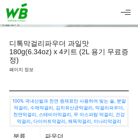
웰앤뷰는
건강하고 좋은 술
을 만듭니다.
웰앤뷰
제품소개
제품소개
목록
디톡막걸리파우더 과일맛
180g(6.34oz) x 4키트 (2L 용기 무료증
정)
페이지 정보
분류
파우더