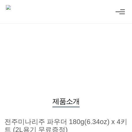
웰앤뷰는
건강하고 좋은 술
을 만듭니
다.
제품소개
목록
전주미나리주 파우더 180g(6.34oz) x 4키
트 (2L용기 무료증정)