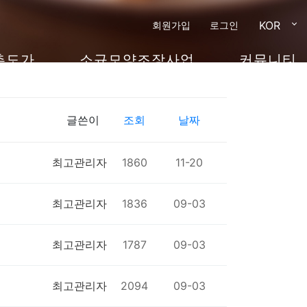
KOR
회원가입
로그인
촌도가
소규모양조장사업
커뮤니티
글쓴이
조회
날짜
최고관리자
1860
11-20
최고관리자
1836
09-03
최고관리자
1787
09-03
최고관리자
2094
09-03