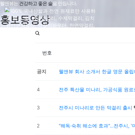
웰앤뷰는
건강하고 좋은 술
을 만듭니다.
홍보동영상
번호
공지
웰앤뷰 회사 소개서 한글 영문 올립
4
전주 특산물 미나리, 가공식품 원료
3
전주시 미나리로 만든 막걸리 출시
2
"해독·숙취 해소에 효과"…전주시, 