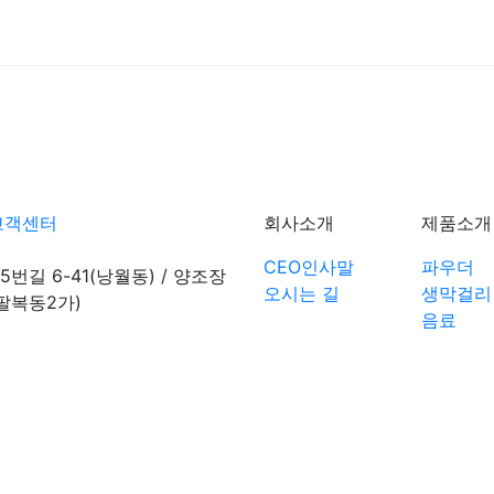
고객센터
회사소개
제품소개
CEO인사말
파우더
5번길 6-41(낭월동) / 양조장
오시는 길
생막걸리
(팔복동2가)
음료